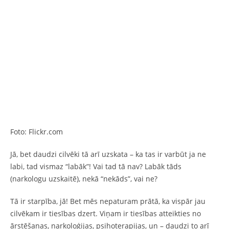
Foto: Flickr.com
Jā, bet daudzi cilvēki tā arī uzskata – ka tas ir varbūt ja ne
labi, tad vismaz “labāk”! Vai tad tā nav? Labāk tāds
(narkologu uzskaitē), nekā “nekāds”, vai ne?
Tā ir starpība, jā! Bet mēs nepaturam prātā, ka vispār jau
cilvēkam ir tiesības dzert. Viņam ir tiesības atteikties no
ārstēšanas, narkoloģijas, psihoterapijas, un – daudzi to arī