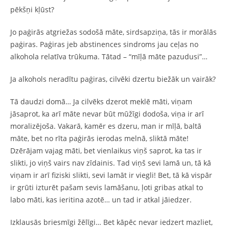
pēkšņi kļūst?
Jo paģirās atgriežas sodošā māte, sirdsapziņa, tās ir morālās
paģiras. Paģiras jeb abstinences sindroms jau ceļas no
alkohola relatīva trūkuma. Tātad – “mīļā māte pazudusi”…
Ja alkohols neradītu paģiras, cilvēki dzertu biežāk un vairāk?
Tā daudzi domā… Ja cilvēks dzerot meklē māti, viņam
jāsaprot, ka arī māte nevar būt mūžīgi dodoša, viņa ir arī
moralizējoša. Vakarā, kamēr es dzeru, man ir mīļā, baltā
māte, bet no rīta paģirās ierodas melnā, sliktā māte!
Dzērājam vajag māti, bet vienlaikus viņš saprot, ka tas ir
slikti, jo viņš vairs nav zīdainis. Tad viņš sevi lamā un, tā kā
viņam ir arī fiziski slikti, sevi lamāt ir viegli! Bet, tā kā vispār
ir grūti izturēt pašam sevis lamāšanu, ļoti gribas atkal to
labo māti, kas ieritina azotē… un tad ir atkal jāiedzer.
Izklausās briesmīgi žēlīgi… Bet kāpēc nevar iedzert mazliet,