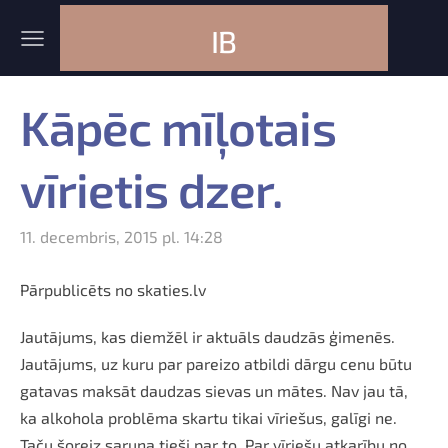
IB
Kāpēc mīļotais
vīrietis dzer.
11. decembris, 2015 pl. 14:28
Pārpublicēts no skaties.lv
Jautājums, kas diemžēl ir aktuāls daudzās ģimenēs.
Jautājums, uz kuru par pareizo atbildi dārgu cenu būtu
gatavas maksāt daudzas sievas un mātes. Nav jau tā,
ka alkohola problēma skartu tikai vīriešus, galīgi ne.
Taču šoreiz saruna tieši par to. Par vīriešu atkarību no