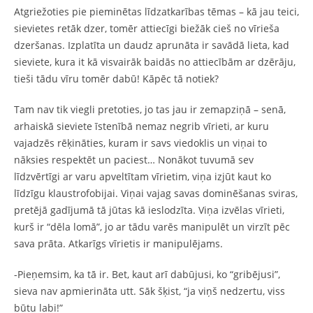
Atgriežoties pie pieminētas līdzatkarības tēmas – kā jau teici,
sievietes retāk dzer, tomēr attiecīgi biežāk cieš no vīrieša
dzeršanas. Izplatīta un daudz aprunāta ir savādā lieta, kad
sieviete, kura it kā visvairāk baidās no attiecībām ar dzērāju,
tieši tādu vīru tomēr dabū! Kāpēc tā notiek?
Tam nav tik viegli pretoties, jo tas jau ir zemapziņā – senā,
arhaiskā sieviete īstenībā nemaz negrib vīrieti, ar kuru
vajadzēs rēķināties, kuram ir savs viedoklis un viņai to
nāksies respektēt un paciest… Nonākot tuvumā sev
līdzvērtīgi ar varu apveltītam vīrietim, viņa izjūt kaut ko
līdzīgu klaustrofobijai. Viņai vajag savas dominēšanas sviras,
pretējā gadījumā tā jūtas kā ieslodzīta. Viņa izvēlas vīrieti,
kurš ir “dēla lomā”, jo ar tādu varēs manipulēt un virzīt pēc
sava prāta. Atkarīgs vīrietis ir manipulējams.
-Pieņemsim, ka tā ir. Bet, kaut arī dabūjusi, ko “gribējusi”,
sieva nav apmierināta utt. Sāk šķist, “ja viņš nedzertu, viss
būtu labi!”