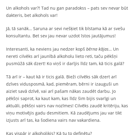
Un alkohols var?! Tad nu gan paradokss – pats sev nevar būt
dakteris, bet alkohols var!
Jā, tā sanāk… Saruna ar sevi nešķiet tik bīstama kā ar svešu
konsultantu. Bet sev jau nevar uzdot īstos jautājumus!
Interesanti, ka neviens jau nedzer kopš
bērna kājas
… Un
nereti cilvēks arī jaunībā alkoholu lieto reti, taču pēkšņi
pusmūžā sāk dzert! Ko viņš ir darījis līdz tam, kā ticis galā?
Tā arī ir – kaut kā ir ticis galā. Bieži cilvēks sāk dzert arī
dzīves vidusposmā, kad, piemēram, bērni ir izauguši un
aiziet savā dzīvē, vai arī pašam nākas zaudēt darbu. Jo
pēkšņi saprot, ka kaut kam, kas līdz šim bijis svarīgi un
aktuāli, pēkšņi vairs nav nozīmes! Cilvēks zaudē kritēriju, kas
viņu motivējis gadu desmitiem. Kā zaudējums jau var tikt
izjusts arī tas, ka šodiena vairs nav vakardiena.
Kas vispār ir alkoholiķis? Kā tu to definētu?