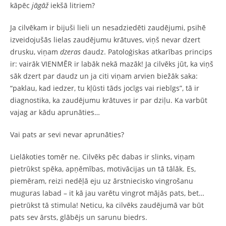
kāpēc
jāgāž
iekšā litriem?
Ja cilvēkam ir bijuši lieli un nesadziedēti zaudējumi, psihē
izveidojušās lielas zaudējumu krātuves, viņš nevar dzert
drusku, viņam
dzeras
daudz. Patoloģiskas atkarības princips
ir: vairāk VIENMĒR ir labāk nekā mazāk! Ja cilvēks jūt, ka viņš
sāk dzert par daudz un ja citi viņam arvien biežāk saka:
“paklau, kad iedzer, tu kļūsti tāds jocīgs vai riebīgs”, tā ir
diagnostika, ka zaudējumu krātuves ir par dziļu. Ka varbūt
vajag ar kādu aprunāties…
Vai pats ar sevi nevar aprunāties?
Lielākoties tomēr ne. Cilvēks pēc dabas ir slinks, viņam
pietrūkst spēka, apņēmības, motivācijas un tā tālāk. Es,
piemēram, reizi nedēļā eju uz ārstniecisko vingrošanu
muguras labad – it kā jau varētu vingrot mājās pats, bet…
pietrūkst tā stimula! Neticu, ka cilvēks zaudējumā var būt
pats sev ārsts, glābējs un sarunu biedrs.