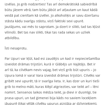
izvēlas. Jo grib nodzerties! Tas arī demokrātiskā sabiedrībā
būtu jāņem vērā, tam būtu jābūt arī atļautam un kaut kādā
veidā pat cienītam kā izvēlei. Jo alkoholiķis ar savu dzeršanu
stāsta kādu svarīgu stāstu, viņš faktiski sevi upurē.
Jautājums, vai mēs to saprotam. Ja dzert ir slikti, tad tas kļūst
vilinoši. Bet tas nav slikti, tikai tas rada sekas un uzliek
atbildību.
Īsti nesaprotu.
Par Upuri var kļūt, kad esi zaudējis un kad ir nepieciešamība
izveidot drāmas trijstūri, kurā ir Glābējs un Vajātājs. Bet ir
arī tā, ka cilvēkam nevis vajag, bet viņš grib būt upuris – jo
Upura lomā ir vara! Vara izveidot drāmas trijstūri. Cilvēks var
gribēt sevi upurēt, tā ir svarīga lieta. Ir, kas dzer un kuri tieši
grib to melno māti, kuras klēpī atgriezties, var teikt arī – lēni
nomirt. Sensenos laikos mēdza teikt, ja dievi ir dusmīgi, tie
prasa upuri, un tad ģimenei bija kāds no saviem locekļiem
jāupurē (tikai vēlāk cilvēku upurus aizstāja ar dzīvniekiem).