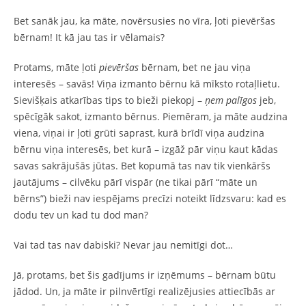
Bet sanāk jau, ka māte, novērsusies no vīra, ļoti pievēršas
bērnam! It kā jau tas ir vēlamais?
Protams, māte ļoti
pievēršas
bērnam, bet ne jau viņa
interesēs – savās! Viņa izmanto bērnu kā mīksto rotaļlietu.
Sievišķais atkarības tips to bieži piekopj –
ņem palīgos
jeb,
spēcīgāk sakot, izmanto bērnus. Piemēram, ja māte audzina
viena, viņai ir ļoti grūti saprast, kurā brīdī viņa audzina
bērnu viņa interesēs, bet kurā – izgāž pār viņu kaut kādas
savas sakrājušās jūtas. Bet kopumā tas nav tik vienkāršs
jautājums – cilvēku pārī vispār (ne tikai pārī “māte un
bērns”) bieži nav iespējams precīzi noteikt līdzsvaru: kad es
dodu tev un kad tu dod man?
Vai tad tas nav dabiski? Nevar jau nemitīgi dot…
Jā, protams, bet šis gadījums ir izņēmums – bērnam būtu
jādod. Un, ja māte ir pilnvērtīgi realizējusies attiecībās ar