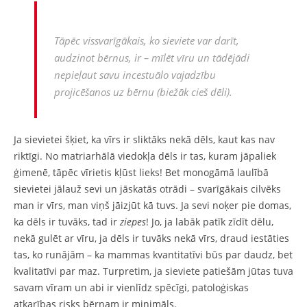
Tāpēc vissvarīgākais, ko sieviete var darīt,
audzinot bērnus, ir – mīlēt vīru un tādējādi
nepieļaut savu incestuālo vajadzību
projicēšanos uz bērnu (biežāk cieš dēli).
Ja sievietei šķiet, ka vīrs ir sliktāks nekā dēls, kaut kas nav
riktīgi. No matriarhālā viedokļa dēls ir tas, kuram jāpaliek
ģimenē, tāpēc vīrietis kļūst lieks! Bet monogāmā laulībā
sievietei jālauž sevi un jāskatās otrādi – svarīgākais cilvēks
man ir vīrs, man viņš jāizjūt kā tuvs. Ja sevi noķer pie domas,
ka dēls ir tuvāks, tad ir
ziepes
! Jo, ja labāk patīk zīdīt dēlu,
nekā gulēt ar vīru, ja dēls ir tuvāks nekā vīrs, draud iestāties
tas, ko runājām – ka mammas kvantitatīvi būs par daudz, bet
kvalitatīvi par maz. Turpretim, ja sieviete patiešām jūtas tuva
savam vīram un abi ir vienlīdz spēcīgi, patoloģiskas
atkarības risks bērnam ir minimāls.