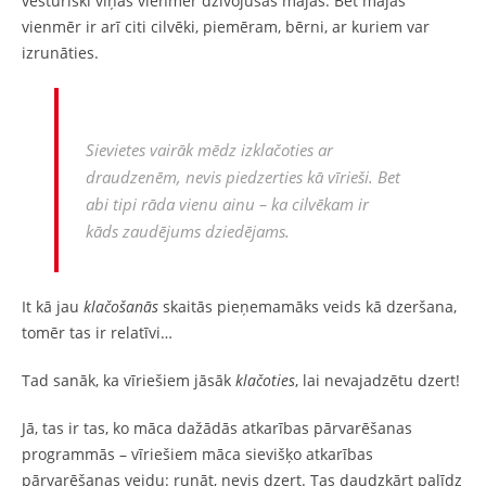
vēsturiski viņas vienmēr dzīvojušas mājās. Bet mājās
vienmēr ir arī citi cilvēki, piemēram, bērni, ar kuriem var
izrunāties.
Sievietes vairāk mēdz
izklačoties
ar
draudzenēm, nevis piedzerties kā vīrieši. Bet
abi tipi rāda vienu ainu – ka cilvēkam ir
kāds zaudējums dziedējams.
It kā jau
klačošanās
skaitās pieņemamāks veids kā dzeršana,
tomēr tas ir relatīvi…
Tad sanāk, ka vīriešiem jāsāk
klačoties
, lai nevajadzētu dzert!
Jā, tas ir tas, ko māca dažādās atkarības pārvarēšanas
programmās – vīriešiem māca sievišķo atkarības
pārvarēšanas veidu: runāt, nevis dzert. Tas daudzkārt palīdz