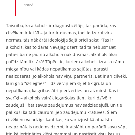
savs!
Taisnība, ka alkohols ir diagnosticētājs, tas parāda, kas
cilvēkam ir iekšā – ja tur ir dusmas, tad, iedzerot virs
normas, tās nāk ārā! Ideoloģija šajā brīdī saka: “Tas ir
alkohols, kas to dara! Nevajag dzert, tad tā nebūs!” Bet
patiesībā ne jau no alkohola nāk dusmas, alkohols tikai
palīdz tām tikt ārā! Tāpēc tie, kuriem alkohols izraisa rāmu
miegainību vai kādas nepatīkamas sajūtas, parasti
neaizdzeras. Jo alkohols nav viņu partneris. Bet ir arī cilvēki,
kuri grib “izslēgties” – dzīve viņiem šķiet tik grūta un
nepatīkama, ka gribas ātri piedzerties un aizmirst. Kas ir
svarīgi – alkohols vairāk iegaršojas tiem, kuri dzīvē ir
zaudējuši, bet savus zaudējumus nav sadziedējuši, un tie
palikuši kā tādi caurumi jeb zaudējumu krātuves. Šiem
cilvēkiem vajadzīgs kaut kas, ko var izjust kā atbalstu –
neapzinātais nodoms dzerot, ir atslābt un parādīt savu sāpi,
itin kā ieritināties klēpī mammai un pastāstīt visu, kas uz