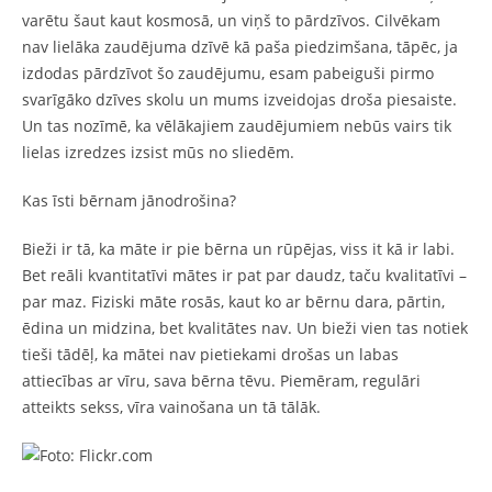
varētu šaut kaut kosmosā, un viņš to pārdzīvos. Cilvēkam
nav lielāka zaudējuma dzīvē kā paša piedzimšana, tāpēc, ja
izdodas pārdzīvot šo zaudējumu, esam pabeiguši pirmo
svarīgāko dzīves skolu un mums izveidojas droša piesaiste.
Un tas nozīmē, ka vēlākajiem zaudējumiem nebūs vairs tik
lielas izredzes izsist mūs no sliedēm.
Kas īsti bērnam jānodrošina?
Bieži ir tā, ka māte ir pie bērna un rūpējas, viss it kā ir labi.
Bet reāli kvantitatīvi mātes ir pat par daudz, taču kvalitatīvi –
par maz. Fiziski māte rosās, kaut ko ar bērnu dara, pārtin,
ēdina un midzina, bet kvalitātes nav. Un bieži vien tas notiek
tieši tādēļ, ka mātei nav pietiekami drošas un labas
attiecības ar vīru, sava bērna tēvu. Piemēram, regulāri
atteikts sekss, vīra vainošana un tā tālāk.