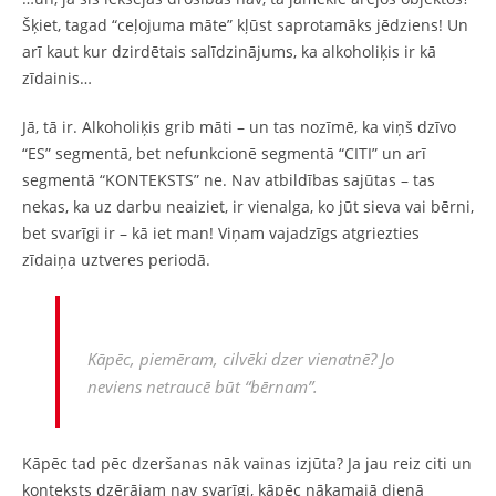
Šķiet, tagad “ceļojuma māte” kļūst saprotamāks jēdziens! Un
arī kaut kur dzirdētais salīdzinājums, ka alkoholiķis ir kā
zīdainis…
Jā, tā ir. Alkoholiķis grib māti – un tas nozīmē, ka viņš dzīvo
“ES” segmentā, bet nefunkcionē segmentā “CITI” un arī
segmentā “KONTEKSTS” ne. Nav atbildības sajūtas – tas
nekas, ka uz darbu neaiziet, ir vienalga, ko jūt sieva vai bērni,
bet svarīgi ir – kā iet man! Viņam vajadzīgs atgriezties
zīdaiņa uztveres periodā.
Kāpēc, piemēram, cilvēki dzer vienatnē? Jo
neviens netraucē būt “bērnam”.
Kāpēc tad pēc dzeršanas nāk vainas izjūta? Ja jau reiz citi un
konteksts dzērājam nav svarīgi, kāpēc nākamajā dienā