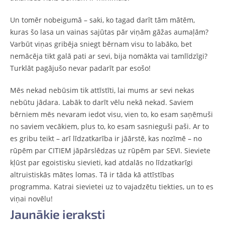
Un tomēr nobeigumā – saki, ko tagad darīt tām mātēm,
kuras šo lasa un vainas sajūtas pār viņām gāžas aumaļām?
Varbūt viņas gribēja sniegt bērnam visu to labāko, bet
nemācēja tikt galā pati ar sevi, bija nomākta vai tamlīdzīgi?
Turklāt pagājušo nevar padarīt par esošo!
Mēs nekad nebūsim tik attīstīti, lai mums ar sevi nekas
nebūtu jādara. Labāk to darīt vēlu nekā nekad. Saviem
bērniem mēs nevaram iedot visu, vien to, ko esam saņēmuši
no saviem vecākiem, plus to, ko esam sasnieguši paši. Ar to
es gribu teikt – arī līdzatkarība ir jāārstē, kas nozīmē – no
rūpēm par CITIEM jāpārslēdzas uz rūpēm par SEVI. Sieviete
kļūst par egoistisku sievieti, kad atdalās no līdzatkarīgi
altruistiskās mātes lomas. Tā ir tāda kā attīstības
programma. Katrai sievietei uz to vajadzētu tiekties, un to es
viņai novēlu!
Jaunākie ieraksti