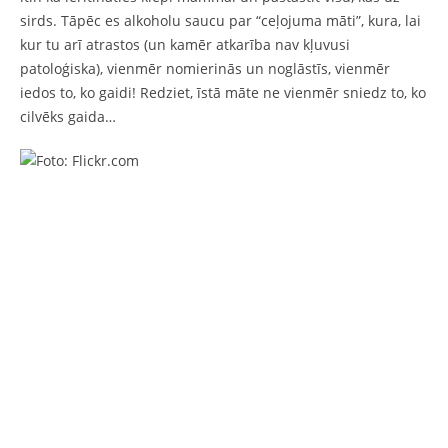
sirds. Tāpēc es alkoholu saucu par “ceļojuma māti”, kura, lai
kur tu arī atrastos (un kamēr atkarība nav kļuvusi
patoloģiska), vienmēr nomierinās un noglāstīs, vienmēr
iedos to, ko gaidi! Redziet, īstā māte ne vienmēr sniedz to, ko
cilvēks gaida…