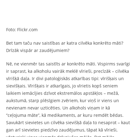
Foto: Flickr.com
Bet tam taču nav saistības ar katra cilvēka konkrēto māti?
Drīzāk vispār ar zaudējumiem?
Nē, ne vienmēr tas saistīts ar konkrēto māti. Vispirms svarīgi
ir saprast, ka alkoholu vairāk meklē vīrieši, precīzāk – cilvēka
vīrišķā daļa. Ir divi patoloģiskās atkarības tipi: vīrišķais un
sievišķais. Vīrišķais ir atkarīgais, jo vīrietis kopš seniem
laikiem iemācījies dzīvot ekstremālos apstākļos – mežā,
aukstumā, starp plēsīgiem zvēriem, kur viņš ir viens un
nevienam nevar uzticēties. Un alkohols viņam ir kā
“ceļojuma māte”, kā medikaments, ar kuru remdēt bēdas.
Savukārt sievietes un cilvēka sievišķā daļa to nesaprot – kaut
gan arī sievietes piedzīvo zaudējumus, tāpat kā vīrieši,