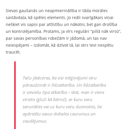
Sievas gaušanās un neapmierinātība ir tāda morāles
sastāvdaļa, kā spēles elements. Jo reāli svarīgākais viņai
nešķiet vis sapņi par attīstību un nākotni, bet gan drošība
un kontrolējamība. Protams, ja vīrs regulāri “pillā nāk virsū”,
par savas personības robežām ir jādomā, un tas nav
neiespējami – izdomāt, kā dzīvot tā, lai otrs tevi nespētu
traucēt.
Taču jāatceras, ka visi mēģinājumi otru
pāraudzināt ir līdzatkarība. Un līdzatkarība
ir sieviešu tipa atkarība – skat, man ir viens
vīrietis (gluži kā bērns!), ar kuru varu
sarunāties vai uz kuru varu dusmoties, lai
apārstētu savus dvēseles caurumus un
zaudējumus.