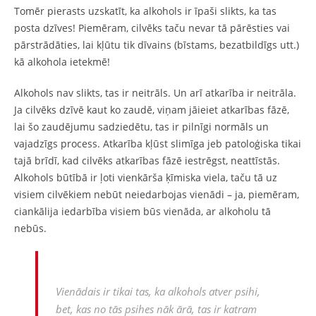
Tomēr pierasts uzskatīt, ka alkohols ir īpaši slikts, ka tas
posta dzīves! Piemēram, cilvēks taču nevar tā pārēsties vai
pārstrādāties, lai kļūtu tik dīvains (bīstams, bezatbildīgs utt.)
kā alkohola ietekmē!
Alkohols nav slikts, tas ir neitrāls. Un arī atkarība ir neitrāla.
Ja cilvēks dzīvē kaut ko zaudē, viņam jāieiet atkarības fāzē,
lai šo zaudējumu sadziedētu, tas ir pilnīgi normāls un
vajadzīgs process. Atkarība kļūst slimīga jeb patoloģiska tikai
tajā brīdī, kad cilvēks atkarības fāzē iestrēgst, neattīstās.
Alkohols būtībā ir ļoti vienkārša ķīmiska viela, taču tā uz
visiem cilvēkiem nebūt neiedarbojas vienādi – ja, piemēram,
ciankālija iedarbība visiem būs vienāda, ar alkoholu tā
nebūs.
Vienādais ir tikai tas, ka alkohols
atver
psihi,
bet, kas no tās psihes nāk ārā, tas ir katram