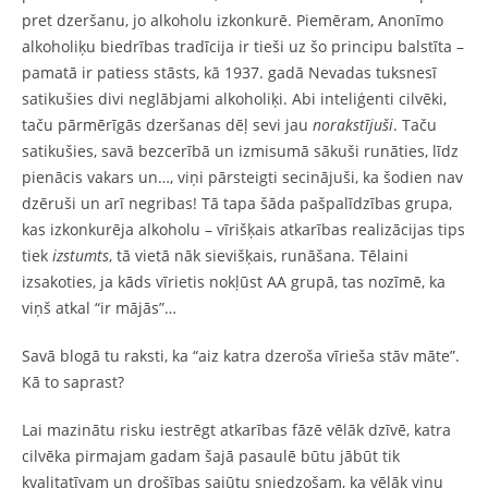
pret dzeršanu, jo alkoholu izkonkurē. Piemēram, Anonīmo
alkoholiķu biedrības tradīcija ir tieši uz šo principu balstīta –
pamatā ir patiess stāsts, kā 1937. gadā Nevadas tuksnesī
satikušies divi neglābjami alkoholiķi. Abi inteliģenti cilvēki,
taču pārmērīgās dzeršanas dēļ sevi jau
norakstījuši
. Taču
satikušies, savā bezcerībā un izmisumā sākuši runāties, līdz
pienācis vakars un…, viņi pārsteigti secinājuši, ka šodien nav
dzēruši un arī negribas! Tā tapa šāda pašpalīdzības grupa,
kas izkonkurēja alkoholu – vīrišķais atkarības realizācijas tips
tiek
izstumts
, tā vietā nāk sievišķais, runāšana. Tēlaini
izsakoties, ja kāds vīrietis nokļūst AA grupā, tas nozīmē, ka
viņš atkal “ir mājās”…
Savā blogā tu raksti, ka “aiz katra dzeroša vīrieša stāv māte”.
Kā to saprast?
Lai mazinātu risku iestrēgt atkarības fāzē vēlāk dzīvē, katra
cilvēka pirmajam gadam šajā pasaulē būtu jābūt tik
kvalitatīvam un drošības sajūtu sniedzošam, ka vēlāk viņu