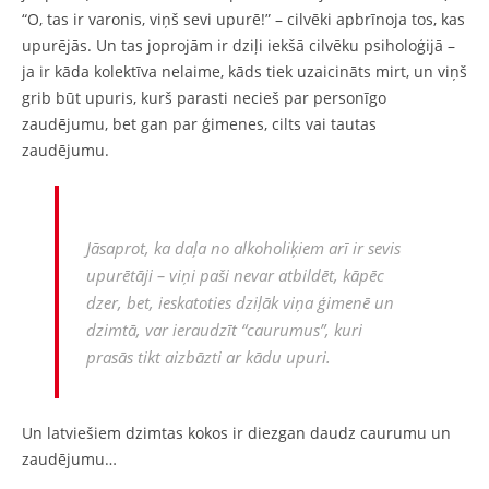
“O, tas ir varonis, viņš sevi upurē!” – cilvēki apbrīnoja tos, kas
upurējās. Un tas joprojām ir dziļi iekšā cilvēku psiholoģijā –
ja ir kāda kolektīva nelaime, kāds tiek uzaicināts mirt, un viņš
grib būt upuris, kurš parasti necieš par personīgo
zaudējumu, bet gan par ģimenes, cilts vai tautas
zaudējumu.
Jāsaprot, ka daļa no alkoholiķiem arī ir sevis
upurētāji – viņi paši nevar atbildēt, kāpēc
dzer, bet, ieskatoties dziļāk viņa ģimenē un
dzimtā, var ieraudzīt “caurumus”, kuri
prasās tikt
aizbāzti
ar kādu upuri.
Un latviešiem dzimtas kokos ir diezgan daudz caurumu un
zaudējumu…