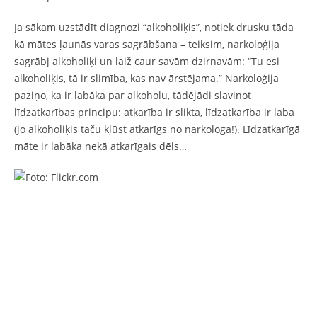
Ja sākam uzstādīt diagnozi “alkoholiķis”, notiek drusku tāda
kā mātes ļaunās varas sagrābšana – teiksim, narkoloģija
sagrābj alkoholiķi un laiž caur savām dzirnavām: “Tu esi
alkoholiķis, tā ir slimība, kas nav ārstējama.” Narkoloģija
paziņo, ka ir labāka par alkoholu, tādējādi slavinot
līdzatkarības principu: atkarība ir slikta, līdzatkarība ir laba
(jo alkoholiķis taču kļūst atkarīgs no narkologa!). Līdzatkarīgā
māte ir labāka nekā atkarīgais dēls…