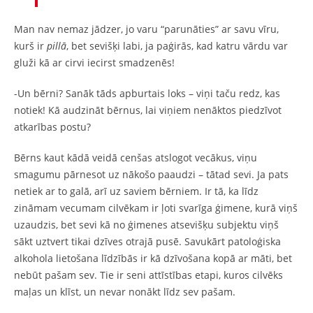
Man nav nemaz jādzer, jo varu “parunāties” ar savu vīru,
kurš ir
pillā
, bet sevišķi labi, ja paģirās, kad katru vārdu var
gluži kā ar cirvi iecirst smadzenēs!
-Un bērni? Sanāk tāds apburtais loks – viņi taču redz, kas
notiek! Kā audzināt bērnus, lai viņiem nenāktos piedzīvot
atkarības postu?
Bērns kaut kādā veidā cenšas atslogot vecākus, viņu
smagumu pārnesot uz nākošo paaudzi – tātad sevi. Ja pats
netiek ar to galā, arī uz saviem bērniem. Ir tā, ka līdz
zināmam vecumam cilvēkam ir ļoti svarīga ģimene, kurā viņš
uzaudzis, bet sevi kā no ģimenes atsevišķu subjektu viņš
sākt uztvert tikai dzīves otrajā pusē. Savukārt patoloģiska
alkohola lietošana līdzībās ir kā dzīvošana kopā ar māti, bet
nebūt pašam sev. Tie ir seni attīstības etapi, kuros cilvēks
maļas un klīst, un nevar nonākt līdz sev pašam.