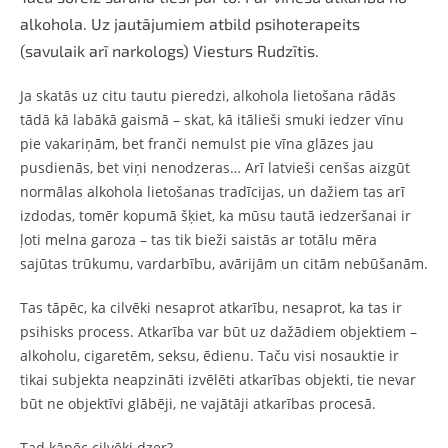
alkohola. Uz jautājumiem atbild psihoterapeits
(savulaik arī narkologs) Viesturs Rudzītis.
Ja skatās uz citu tautu pieredzi, alkohola lietošana rādās
tādā kā labākā gaismā – skat, kā itālieši smuki iedzer vīnu
pie vakariņām, bet franči nemulst pie vīna glāzes jau
pusdienās, bet viņi nenodzeras… Arī latvieši cenšas aizgūt
normālas alkohola lietošanas tradīcijas, un dažiem tas arī
izdodas, tomēr kopumā šķiet, ka mūsu tautā iedzeršanai ir
ļoti melna garoza – tas tik bieži saistās ar totālu mēra
sajūtas trūkumu, vardarbību, avārijām un citām nebūšanām.
Tas tāpēc, ka cilvēki nesaprot atkarību, nesaprot, ka tas ir
psihisks process. Atkarība var būt uz dažādiem objektiem –
alkoholu, cigaretēm, seksu, ēdienu. Taču visi nosauktie ir
tikai subjekta neapzināti izvēlēti atkarības objekti, tie nevar
būt ne objektīvi glābēji, ne vajātāji atkarības procesā.
Tad kāpēc cilvēki dzer?