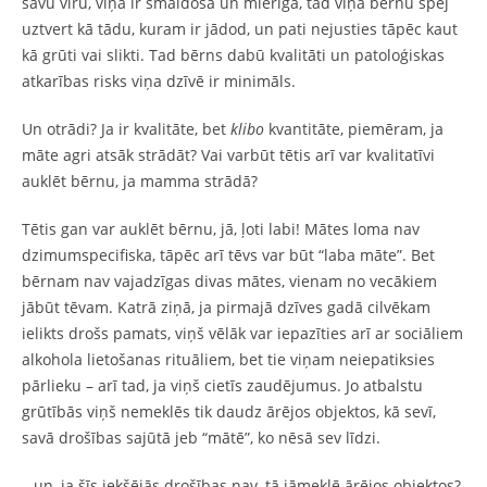
savu vīru, viņa ir smaidoša un mierīga, tad viņa bērnu spēj
uztvert kā tādu, kuram ir jādod, un pati nejusties tāpēc kaut
kā grūti vai slikti. Tad bērns dabū kvalitāti un patoloģiskas
atkarības risks viņa dzīvē ir minimāls.
Un otrādi? Ja ir kvalitāte, bet
klibo
kvantitāte, piemēram, ja
māte agri atsāk strādāt? Vai varbūt tētis arī var kvalitatīvi
auklēt bērnu, ja mamma strādā?
Tētis gan var auklēt bērnu, jā, ļoti labi! Mātes loma nav
dzimumspecifiska, tāpēc arī tēvs var būt “laba māte”. Bet
bērnam nav vajadzīgas divas mātes, vienam no vecākiem
jābūt tēvam. Katrā ziņā, ja pirmajā dzīves gadā cilvēkam
ielikts drošs pamats, viņš vēlāk var iepazīties arī ar sociāliem
alkohola lietošanas rituāliem, bet tie viņam neiepatiksies
pārlieku – arī tad, ja viņš cietīs zaudējumus. Jo atbalstu
grūtībās viņš nemeklēs tik daudz ārējos objektos, kā sevī,
savā drošības sajūtā jeb “mātē”, ko nēsā sev līdzi.
…un, ja šīs iekšējās drošības nav, tā jāmeklē ārējos objektos?