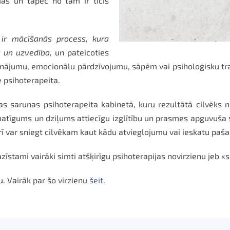
mas un tāpēc no tām ir ticis
a ir mācīšanās process, kura
s un uzvedība,
un pateicoties
ricinājumu, emocionālu pārdzīvojumu, sāpēm vai psiholoģisku tr
ie psihoterapeita.
dzas sarunas psihoterapeita kabinetā, kuru rezultātā cilvēks
atīgums un dziļums attiecīgu izglītību un prasmes apguvuša sp
 var sniegt cilvēkam kaut kādu atvieglojumu vai ieskatu paša
azīstami vairāki simti atšķirīgu psihoterapijas novirzienu jeb «
. Vairāk par šo virzienu
šeit.