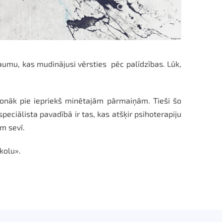
aumu, kas mudinājusi vērsties pēc palīdzības. Lūk,
 nonāk pie iepriekš minētajām pārmaiņām. Tieši šo
eciālista pavadībā ir tas, kas atšķir psihoterapiju
m sevī.
skolu».