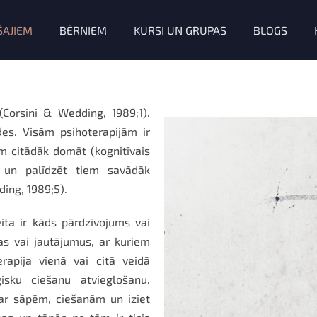
ŠAJIEM
BĒRNIEM
KURSI UN GRUPAS
BLOGS
(Corsini & Wedding, 1989;1).
es. Visām psihoterapijām ir
em citādāk domāt (kognitīvais
) un palīdzēt tiem savādāk
ding, 1989;5).
ita ir kāds pārdzīvojums vai
as vai jautājumus, ar kuriem
rapija vienā vai citā veidā
sku ciešanu atvieglošanu.
 ar sāpēm, ciešanām un iziet