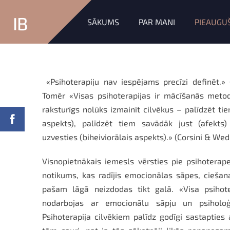
IB
SĀKUMS
PAR MANI
PIEAUGU
«Psihoterapiju nav iespējams precīzi definēt.» 
Tomēr «Visas psihoterapijas ir mācīšanās metod
raksturīgs nolūks izmainīt cilvēkus – palīdzēt ti
aspekts), palīdzēt tiem savādāk just (afekts
uzvesties (biheiviorālais aspekts).» (Corsini & Wed
Visnopietnākais iemesls vērsties pie psihoterape
notikums, kas radījis emocionālas sāpes, ciešan
pašam lāgā neizdodas tikt galā. «Visa psihote
nodarbojas ar emocionālu sāpju un psiholoģi
Psihoterapija cilvēkiem palīdz godīgi sastapties