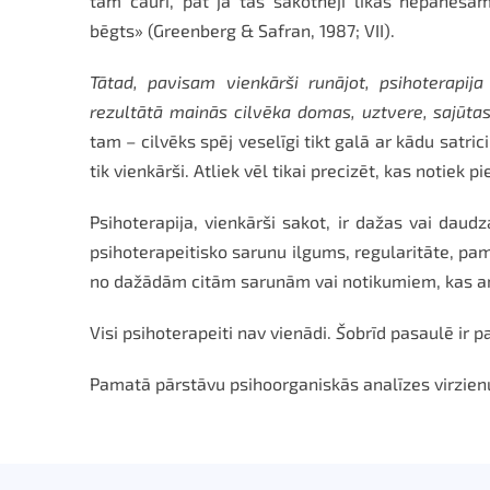
tām cauri, pat ja tās sākotnēji likās nepanesa
bēgts» (Greenberg & Safran, 1987; VII).
Tātad, pavisam vienkārši runājot, psihoterapij
rezultātā mainās cilvēka domas, uztvere, sajūta
tam – cilvēks spēj veselīgi tikt galā ar kādu sat
tik vienkārši. Atliek vēl tikai precizēt, kas notiek p
Psihoterapija, vienkārši sakot, ir dažas vai dau
psihoterapeitisko sarunu ilgums, regularitāte, pam
no dažādām citām sarunām vai notikumiem, kas arī
Visi psihoterapeiti nav vienādi.
Š
obrīd pasaulē ir p
Pamatā pārstāvu psihoorganiskās analīzes virzienu