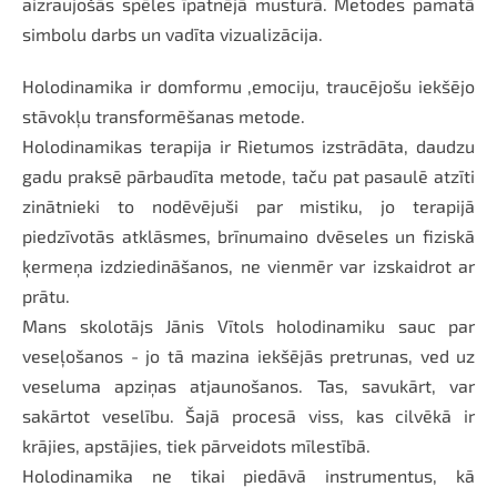
aizraujošās spēles īpatnējā musturā. Metodes pamatā
simbolu darbs un vadīta vizualizācija.
Holodinamika ir domformu ,emociju, traucējošu iekšējo
stāvokļu transformēšanas metode.
Holodinamikas terapija ir Rietumos izstrādāta, daudzu
gadu praksē pārbaudīta metode, taču pat pasaulē atzīti
zinātnieki to nodēvējuši par mistiku, jo terapijā
piedzīvotās atklāsmes, brīnumaino dvēseles un fiziskā
ķermeņa izdziedināšanos, ne vienmēr var izskaidrot ar
prātu.
Mans skolotājs Jānis Vītols holodinamiku sauc par
veseļošanos - jo tā mazina iekšējās pretrunas, ved uz
veseluma apziņas atjaunošanos. Tas, savukārt, var
sakārtot veselību. Šajā procesā viss, kas cilvēkā ir
krājies, apstājies, tiek pārveidots mīlestībā.
Holodinamika ne tikai piedāvā instrumentus, kā