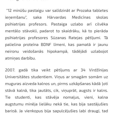
"12 minūšu pastaigu var salīdzināt ar Prozaka tabletes
ieņemšanu", saka Hārvardas Medicīnas skolas
psihiatrijas profesors. Pastaiga uzlabo arī cilvēka
mentālo stāvokli, padarot to skaidrāku, kā to pierāda
psihiatrijas profesores Sūzanas Ratejas pētījumi. Tā
palielina proteīna BDNF līmeni, kas pamatā ir jaunu
neironu veidošanās hipokampā, tādējādi uzlabojot
atmiņas darbību.
2007. gadā tika veikt pētījums ar 34 Virdžīnijas
Universitātes studentiem. Viņus ar smagām somām uz
muguras aizveda kalnos un, pirms uzkāpšanas kādā ļoti
stāvā kalnā, tika jautāts, cik, viņuprāt, augsts ir kalns.
Tie studenti, kas stāvēja nomaļus, vieni, kalna
augstumu minēja lielāku nekā tie, kas bija sastājušies
bariņā. Ja vienkopus bija sapulcējušies labi draugi, tad