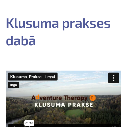
Klusuma prakses
dabā