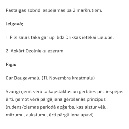
Pastaigas šobrīd iespējamas pa 2 maršrutiem:
Jelgavā;
1. Pils salas taka gar upi līdz Driksas ietekai Lielupē.
2. Apkārt Ozolnieku ezeram.
Rīgā:
Gar Daugavmalu (11. Novembra krastmalu)
Svarīgi ņemt vērā laikapstākļus un ģerbties pēc iespējas
ērti, ņemot vērā pārgājiena ģērbšanās principus
(rudens/ziemas periodā apģerbs, kas aiztur vēju,
mitrumu, aukstumu, ērti pārgājiena apavi).