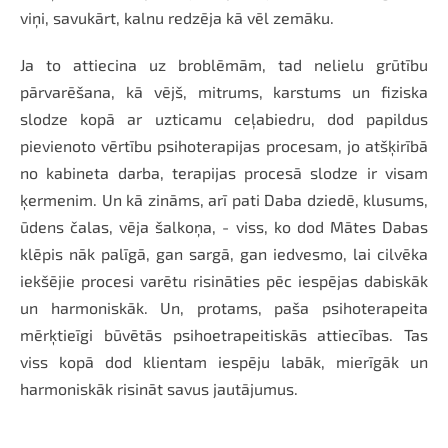
viņi, savukārt, kalnu redzēja kā vēl zemāku.
Ja to attiecina uz broblēmām, tad nelielu grūtību
pārvarēšana, kā vējš, mitrums, karstums un fiziska
slodze kopā ar uzticamu ceļabiedru, dod papildus
pievienoto vērtību psihoterapijas procesam, jo atšķirībā
no kabineta darba, terapijas procesā slodze ir visam
ķermenim. Un kā zināms, arī pati Daba dziedē, klusums,
ūdens čalas, vēja šalkoņa, - viss, ko dod Mātes Dabas
klēpis nāk palīgā, gan sargā, gan iedvesmo, lai cilvēka
iekšējie procesi varētu risināties pēc iespējas dabiskāk
un harmoniskāk. Un, protams, paša psihoterapeita
mērķtieīgi būvētās psihoetrapeitiskās attiecības. Tas
viss kopā dod klientam iespēju labāk, mierīgāk un
harmoniskāk risināt savus jautājumus.