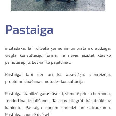
Pastaiga
ir citādāka. Tā ir cilvēka ķermenim un prātam draudzīga,
viegla konsultāciju forma. Tā nevar aizstāt klasiko
psihoterapiju, bet var to papildināt.
Pastaiga labi der arī kā atsevišķa, vienreizēja,
problēmrisināšanas metode- konsultācija.
Pastaiga stabilizē garastāvokli, stimulē prieka hormona,
endorfīna, izdalīšanos. Tas nav tik grūti kā atnākt uz
kabinetu. Pastaiga noņem spriedzi un satraukumu.
Pastaiga saudzē dvēseli.