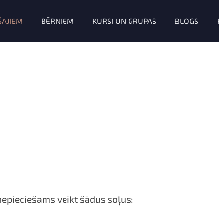
ŠAJIEM
BĒRNIEM
KURSI UN GRUPAS
BLOGS
nepieciešams veikt šādus soļus: