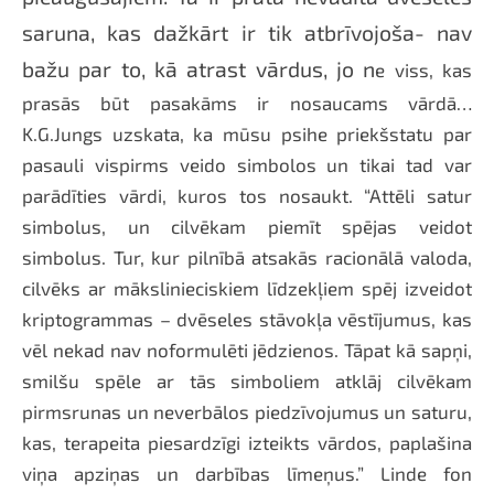
saruna, kas dažkārt ir tik atbrīvojoša- nav
bažu par to, kā atrast vārdus, jo n
e viss, kas
prasās būt pasakāms ir nosaucams vārdā…
K.G.Jungs uzskata, ka mūsu psihe priekšstatu par
pasauli vispirms veido simbolos un tikai tad var
parādīties vārdi, kuros tos nosaukt. “Attēli satur
simbolus, un cilvēkam piemīt spējas veidot
simbolus. Tur, kur pilnībā atsakās racionālā valoda,
cilvēks ar mākslinieciskiem līdzekļiem spēj izveidot
kriptogrammas – dvēseles stāvokļa vēstījumus, kas
vēl nekad nav noformulēti jēdzienos. Tāpat kā sapņi,
smilšu spēle ar tās simboliem atklāj cilvēkam
pirmsrunas un neverbālos piedzīvojumus un saturu,
kas, terapeita piesardzīgi izteikts vārdos, paplašina
viņa apziņas un darbības līmeņus.” Linde fon