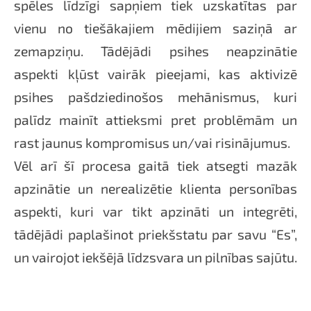
spēles līdzīgi sapņiem tiek uzskatītas par
vienu no tiešākajiem mēdijiem saziņā ar
zemapziņu. Tādējādi psihes neapzinātie
aspekti kļūst vairāk pieejami, kas aktivizē
psihes pašdziedinošos mehānismus, kuri
palīdz mainīt attieksmi pret problēmām un
rast jaunus kompromisus un/vai risinājumus.
Vēl arī šī procesa gaitā tiek atsegti mazāk
apzinātie un nerealizētie klienta personības
aspekti, kuri var tikt apzināti un integrēti,
tādējādi paplašinot priekšstatu par savu “Es”,
un vairojot iekšējā līdzsvara un pilnības sajūtu.