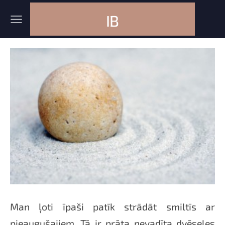
IB
Man ļoti īpaši patīk strādāt smiltīs ar
pieaugušajiem. Tā ir prāta nevadīta dvēseles