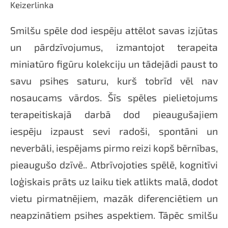
Keizerlinka
Smilšu spēle dod iespēju attēlot savas izjūtas
un pārdzīvojumus, izmantojot terapeita
miniatūro figūru kolekciju un tādejādi paust to
savu psihes saturu, kurš tobrīd vēl nav
nosaucams vārdos. Šīs spēles pielietojums
terapeitiskajā darbā dod pieaugušajiem
iespēju izpaust sevi radoši, spontāni un
neverbāli, iespējams pirmo reizi kopš bērnības,
pieaugušo dzīvē.. Atbrīvojoties spēlē, kognitīvi
loģiskais prāts uz laiku tiek atlikts malā, dodot
vietu pirmatnējiem, mazāk diferenciētiem un
neapzinātiem psihes aspektiem. Tāpēc smilšu